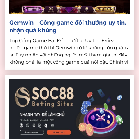
Gemwin – Cổng game đổi thưởng uy tín,
nhận quà khủng
Top Cổng Game Bài Đổi Thưởng Uy Tín Đối với
nhiều game thủ thì Gemwin có lẽ không còn quá xa
lạ. Tuy nhiên với những người mới tham gia thì đây
không phải là một cổng game quá nổi bật. Chính vì
vậy, dưới đây, nhà cái uy tín sẽ tiến hành đánh giá và
[…]