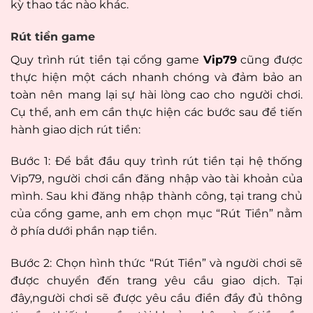
kỳ thao tác nào khác.
Rút tiền game
Quy trình rút tiền tại cổng game
Vip79
cũng được
thực hiện một cách nhanh chóng và đảm bảo an
toàn nên mang lại sự hài lòng cao cho người chơi.
Cụ thể, anh em cần thực hiện các bước sau để tiến
hành giao dịch rút tiền:
Bước 1: Để bắt đầu quy trình rút tiền tại hệ thống
Vip79, người chơi cần đăng nhập vào tài khoản của
mình. Sau khi đăng nhập thành công, tại trang chủ
của cổng game, anh em chọn mục “Rút Tiền” nằm
ở phía dưới phần nạp tiền.
Bước 2: Chọn hình thức “Rút Tiền” và người chơi sẽ
được chuyển đến trang yêu cầu giao dịch. Tại
đây,người chơi sẽ được yêu cầu điền đầy đủ thông