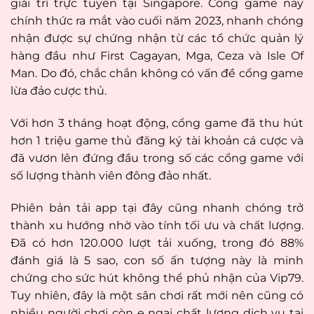
giải trí trực tuyến tại Singapore. Cổng game này
chính thức ra mắt vào cuối năm 2023, nhanh chóng
nhận được sự chứng nhận từ các tổ chức quản lý
hàng đầu như First Cagayan, Mga, Ceza và Isle Of
Man. Do đó, chắc chắn không có vấn đề cổng game
lừa đảo cược thủ.
Với hơn 3 tháng hoạt động, cổng game đã thu hút
hơn 1 triệu game thủ đăng ký tài khoản cá cược và
đã vươn lên đứng đầu trong số các cổng game với
số lượng thành viên đông đảo nhất.
Phiên bản tải app tại đây cũng nhanh chóng trở
thành xu hướng nhờ vào tính tối ưu và chất lượng.
Đã có hơn 120.000 lượt tải xuống, trong đó 88%
đánh giá là 5 sao, con số ấn tượng này là minh
chứng cho sức hút không thể phủ nhận của Vip79.
Tuy nhiên, đây là một sân chơi rất mới nên cũng có
nhiều người chơi còn e ngại chất lượng dịch vụ tại