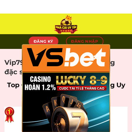
Skip
to
content
ĐĂNG KÝ
ĐĂNG NHẬP
×
Vip79 – Cổng game đổi thưởng
đặc sắc, thu hút nhất thời đại
Top Cổng Game Bài Đổi Thưởng Uy
Tín