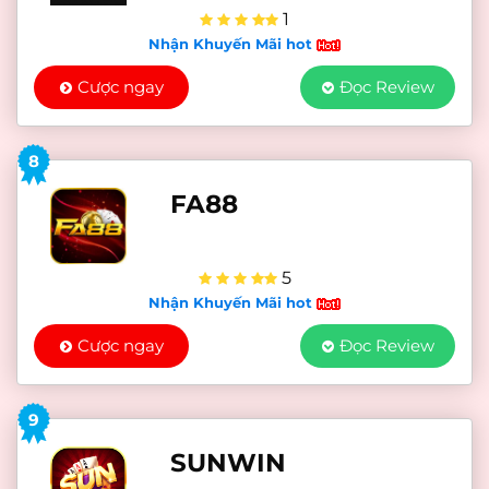
1
Nhận Khuyến Mãi hot
Cược ngay
Đọc Review
8
FA88
5
Nhận Khuyến Mãi hot
Cược ngay
Đọc Review
9
SUNWIN