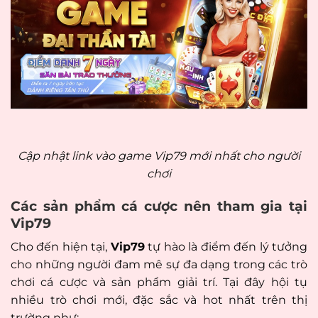
Cập nhật link vào game Vip79 mới nhất cho người
chơi
Các sản phẩm cá cược nên tham gia tại
Vip79
Cho đến hiện tại,
Vip79
tự hào là điểm đến lý tưởng
cho những người đam mê sự đa dạng trong các trò
chơi cá cược và sản phẩm giải trí. Tại đây hội tụ
nhiều trò chơi mới, đặc sắc và hot nhất trên thị
trường như: