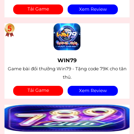
Tải Game
Xem Review
WIN79
Game bài đổi thưởng Win79 - Tặng code 79K cho tân
thủ.
Tải Game
Xem Review