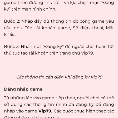
game theo đường link trên và lựa chọn mục “Đăng
ký” trên màn hình chính.
Bước 2: Nhập đầy đủ thông tin do cổng game yêu
cầu như Tên tài khoản game, Số điện thoại, Mật
khẩu…
Bước 3: Nhấn nút “Đăng ký” để người chơi hoàn tất
thủ tục tạo tài khoản trên trang chủ Vip79.
Các thông tin cần điền khi đăng ký Vip79
Đăng nhập game
Từ những lần vào game tiếp theo, người chơi có thể
sử dụng các thông tin mình đã đăng ký để đăng
nhập vào game
Vip79.
Các bước thực hiện thao tác
đăng nhập cơ bản như sau: