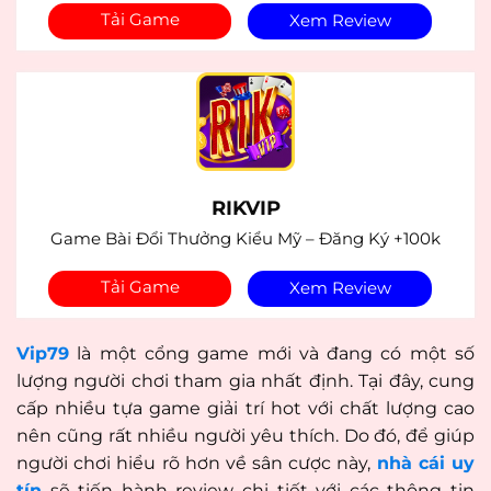
Tải Game
Xem Review
RIKVIP
Game Bài Đổi Thưởng Kiểu Mỹ – Đăng Ký +100k
Tải Game
Xem Review
Vip79
là một cổng game mới và đang có một số
lượng người chơi tham gia nhất định. Tại đây, cung
cấp nhiều tựa game giải trí hot với chất lượng cao
nên cũng rất nhiều người yêu thích. Do đó, để giúp
người chơi hiểu rõ hơn về sân cược này,
nhà cái uy
tín
sẽ tiến hành review chi tiết với các thông tin