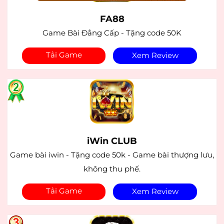
FA88
Game Bài Đẳng Cấp - Tặng code 50K
Tải Game
Xem Review
iWin CLUB
Game bài iwin - Tặng code 50k - Game bài thượng lưu,
không thu phế.
Tải Game
Xem Review