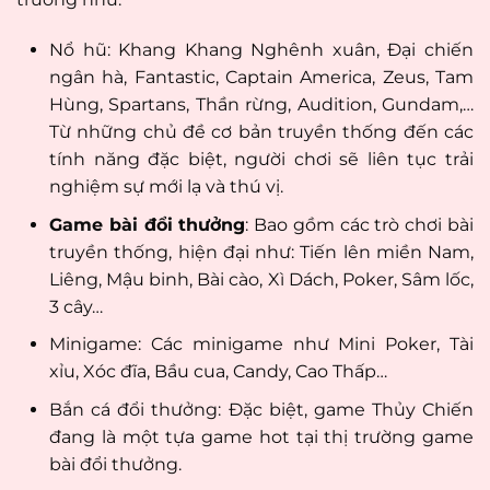
Nổ hũ: Khang Khang Nghênh xuân, Đại chiến
ngân hà, Fantastic, Captain America, Zeus, Tam
Hùng, Spartans, Thần rừng, Audition, Gundam,…
Từ những chủ đề cơ bản truyền thống đến các
tính năng đặc biệt, người chơi sẽ liên tục trải
nghiệm sự mới lạ và thú vị.
Game bài đổi thưởng
: Bao gồm các trò chơi bài
truyền thống, hiện đại như: Tiến lên miền Nam,
Liêng, Mậu binh, Bài cào, Xì Dách, Poker, Sâm lốc,
3 cây…
Minigame: Các minigame như Mini Poker, Tài
xỉu, Xóc đĩa, Bầu cua, Candy, Cao Thấp…
Bắn cá đổi thưởng: Đặc biệt, game Thủy Chiến
đang là một tựa game hot tại thị trường game
bài đổi thưởng.