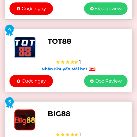
Cược ngay
Đọc Review
4
TOT88
1
Nhận Khuyến Mãi hot
Cược ngay
Đọc Review
5
BIG88
1