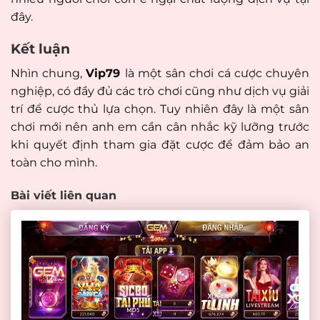
đây.
Kết luận
Nhìn chung,
Vip79
là một sân chơi cá cược chuyên
nghiệp, có đầy đủ các trò chơi cũng như dịch vụ giải
trí để cược thủ lựa chọn. Tuy nhiên đây là một sân
chơi mới nên anh em cần cân nhắc kỹ lưỡng trước
khi quyết định tham gia đặt cược để đảm bảo an
toàn cho mình.
Bài viết liên quan