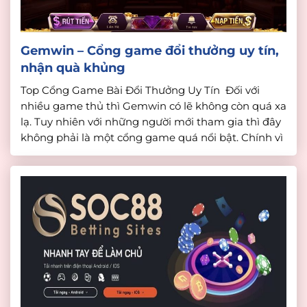
Gemwin – Cổng game đổi thưởng uy tín,
nhận quà khủng
Top Cổng Game Bài Đổi Thưởng Uy Tín Đối với
nhiều game thủ thì Gemwin có lẽ không còn quá xa
lạ. Tuy nhiên với những người mới tham gia thì đây
không phải là một cổng game quá nổi bật. Chính vì
vậy, dưới đây, nhà cái uy tín sẽ tiến hành đánh giá và
[…]