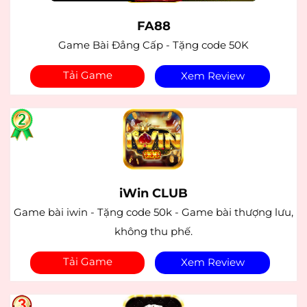
FA88
Game Bài Đẳng Cấp - Tặng code 50K
Tải Game
Xem Review
iWin CLUB
Game bài iwin - Tặng code 50k - Game bài thượng lưu,
không thu phế.
Tải Game
Xem Review