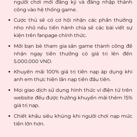
người chơi mới đăng ký và đăng nhập thành
công vào hệ thống game.
Cược thủ sẽ có cơ hội nhận các phần thưởng
nho nhỏ nếu tiến hành chia sẻ các bài viết sự
kiện trên fanpage chính thức.
Mời bạn bè tham gia sân game thành công để
nhận ngay tiền thưởng có giá trị lên đến
5.000.000 VND.
Khuyến mãi 100% giá trị tiền nạp áp dụng khi
anh em thực hiện lần nạp tiền đầu tiên.
Mọi giao dịch sử dụng hình thức ví điện tử trên
website đều được hưởng khuyến mãi thêm 15%
giá trị nạp.
Chiết khấu siêu khủng khi người chơi nạp mức
tiền lớn hơn.