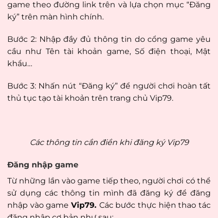
game theo đường link trên và lựa chọn mục “Đăng
ký” trên màn hình chính.
Bước 2: Nhập đầy đủ thông tin do cổng game yêu
cầu như Tên tài khoản game, Số điện thoại, Mật
khẩu…
Bước 3: Nhấn nút “Đăng ký” để người chơi hoàn tất
thủ tục tạo tài khoản trên trang chủ Vip79.
Các thông tin cần điền khi đăng ký Vip79
Đăng nhập game
Từ những lần vào game tiếp theo, người chơi có thể
sử dụng các thông tin mình đã đăng ký để đăng
nhập vào game
Vip79.
Các bước thực hiện thao tác
đăng nhập cơ bản như sau: