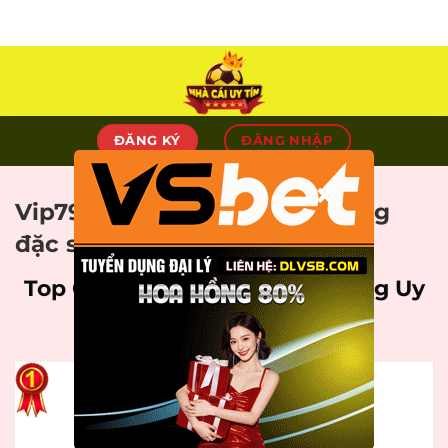
Skip
to
content
ĐĂNG KÝ
ĐĂNG NHẬP
×
Vip79 – Cổng game đổi thưởng
đặc sắc, thu hút nhất thời đại
Top Cổng Game Bài Đổi Thưởng Uy
Tín