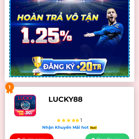
1
LUCKY88
1
Nhận Khuyến Mãi hot