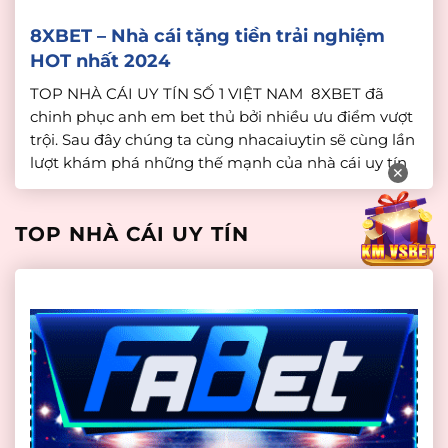
8XBET – Nhà cái tặng tiền trải nghiệm
HOT nhất 2024
TOP NHÀ CÁI UY TÍN SỐ 1 VIỆT NAM 8XBET đã
chinh phục anh em bet thủ bởi nhiều ưu điểm vượt
trội. Sau đây chúng ta cùng nhacaiuytin sẽ cùng lần
lượt khám phá những thế mạnh của nhà cái uy tín
✕
này, sân chơi online số 1 này. 8XBET – Casino Trực
Tuyến Uy […]
TOP NHÀ CÁI UY TÍN