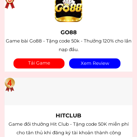
GO88
Game bài Go88 - Tặng code 50k - Thưởng 120% cho lần
nạp đầu.
Tải Game
Xem Review
HITCLUB
Game đổi thưởng Hit Club - Tặng code 50K miễn phí
cho tân thủ khi đăng ký tài khoản thành công