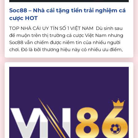
Soc88 – Nhà cái tặng tiền trải nghiệm cá
cược HOT
TOP NHÀ CÁI UY TÍN SỐ 1 VIỆT NAM Dù sinh sau
để muộn trên thị trường cá cược Việt Nam nhưng
Soc88 vẫn chiếm được niềm tin của nhiều người
chơi. Đó là bởi thương hiệu này có nhiều ưu điểm,
lợi thế giúp người chơi tham gia cá cược an toàn,
minh bạch. […]