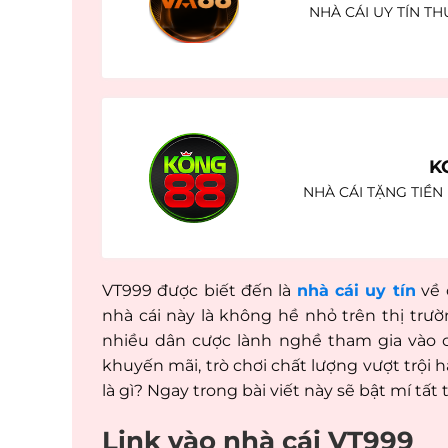
NHÀ CÁI UY TÍN T
K
NHÀ CÁI TẶNG TIỀN
VT999 được biết đến là
nhà cái uy tín
về 
nhà cái này là không hề nhỏ trên thị trườ
nhiều dân cược lành nghề tham gia vào c
khuyến mãi, trò chơi chất lượng vượt trội 
là gì? Ngay trong bài viết này
sẽ bật mí tất 
Link vào nhà cái VT999