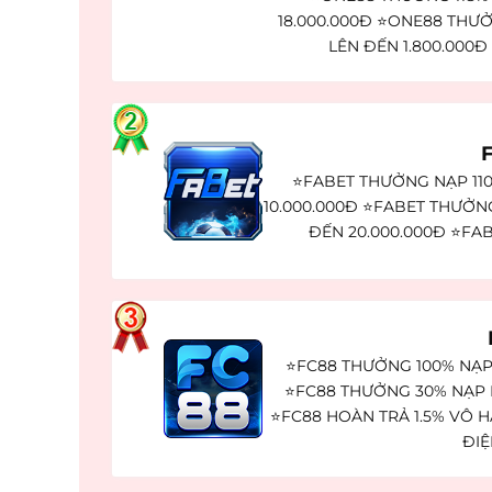
18.000.000Đ ⭐ONE88 THƯỞ
LÊN ĐẾN 1.800.000
⭐FABET THƯỞNG NẠP 11
10.000.000Đ ⭐FABET THƯỞN
ĐẾN 20.000.000Đ ⭐FA
⭐FC88 THƯỞNG 100% NẠP 
⭐FC88 THƯỞNG 30% NẠP L
⭐FC88 HOÀN TRẢ 1.5% VÔ H
ĐIỆ