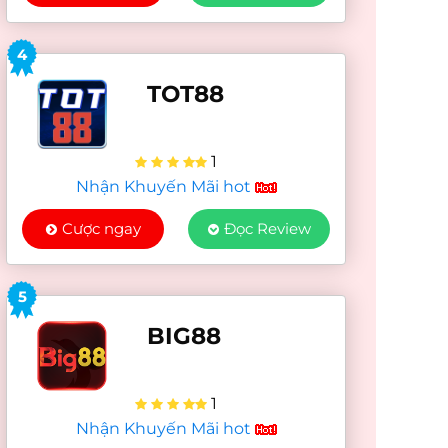
4
TOT88
1
Nhận Khuyến Mãi hot
Cược ngay
Đọc Review
5
BIG88
1
Nhận Khuyến Mãi hot