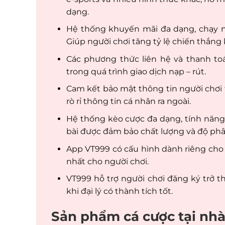
dạng.
Hệ thống khuyến mãi đa dạng, chạy n
Giúp người chơi tăng tỷ lệ chiến thắng 
Các phương thức liên hệ và thanh to
trong quá trình giao dịch nạp – rút.
Cam kết bảo mật thông tin người chơi t
rò rỉ thông tin cá nhân ra ngoài.
Hệ thống kèo cược đa dạng, tính năng 
bài được đảm bảo chất lượng và độ phân 
App VT999 có cấu hình dành riêng cho đ
nhất cho người chơi.
VT999 hỗ trợ người chơi đăng ký trở t
khi đại lý có thành tích tốt.
Sản phẩm cá cược tại nha