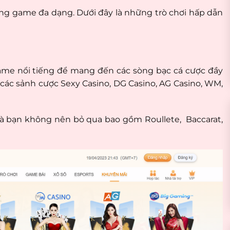
g game đa dạng. Dưới đây là những trò chơi hấp dẫn
ame nổi tiếng để mang đến các sòng bạc cá cược đầy
 các sảnh cược Sexy Casino, DG Casino, AG Casino, WM,
mà bạn không nên bỏ qua bao gồm Roullete, Baccarat,