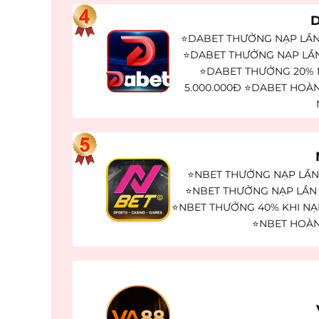
⭐DABET THƯỞNG NẠP LẦN 
⭐DABET THƯỞNG NẠP LẦN 
⭐DABET THƯỞNG 20% N
5.000.000Đ ⭐DABET HOÀN
⭐NBET THƯỞNG NẠP LẦN 
⭐NBET THƯỞNG NẠP LẦN Đ
⭐NBET THƯỞNG 40% KHI NẠP
⭐NBET HOÀN 