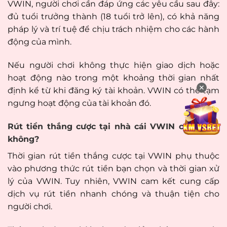
VWIN, người chơi cần đáp ứng các yêu cầu sau đây:
đủ tuổi trưởng thành (18 tuổi trở lên), có khả năng
pháp lý và trí tuệ để chịu trách nhiệm cho các hành
động của mình.
Nếu người chơi không thực hiện giao dịch hoặc
hoạt động nào trong một khoảng thời gian nhất
✕
định kể từ khi đăng ký tài khoản. VWIN có thể tạm
ngưng hoạt động của tài khoản đó.
Rút tiền thắng cược tại nhà cái VWIN có nhanh
không?
Thời gian rút tiền thắng cược tại VWIN phụ thuộc
vào phương thức rút tiền bạn chọn và thời gian xử
lý của VWIN. Tuy nhiên, VWIN cam kết cung cấp
dịch vụ rút tiền nhanh chóng và thuận tiện cho
người chơi.