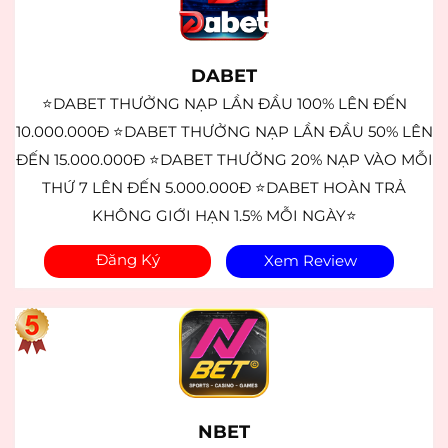
DABET
⭐DABET THƯỞNG NẠP LẦN ĐẦU 100% LÊN ĐẾN
10.000.000Đ ⭐DABET THƯỞNG NẠP LẦN ĐẦU 50% LÊN
ĐẾN 15.000.000Đ ⭐DABET THƯỞNG 20% NẠP VÀO MỖI
THỨ 7 LÊN ĐẾN 5.000.000Đ ⭐DABET HOÀN TRẢ
KHÔNG GIỚI HẠN 1.5% MỖI NGÀY⭐
Đăng Ký
Xem Review
NBET