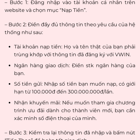
– Bước 1: Đăng nhập vào tài khoản cá nhân trên
website và chọn mục “Nạp Tiền”.
– Bước 2: Điền đầy đủ thông tin theo yêu cầu của hệ
thống như sau:
Tài khoản nạp tiền: Họ và tên thật của bạn phải
trùng khớp với thông tin đã đăng ký với VWIN.
Ngân hàng giao dịch: Điền stk ngân hàng của
bạn.
Số tiền gửi: Nhập số tiền bạn muốn nạp, có giới
hạn từ 100.000đ đến 300.000.000đ/lần.
Nhận khuyến mãi: Nếu muốn tham gia chương
trình ưu đãi dành cho thành viên mới, bạn cần
xác minh số điện thoại của mình.
– Bước 3: Kiểm tra lại thông tin đã nhập và bấm nút