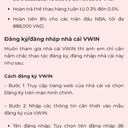
Hoàn trả thể thao hàng tuần từ 0.3% đến 0.5%.
Hoàn tiền 8% cho các trận đấu NBA, tối đa
888,000 VND.
Đăng ký/đăng nhập nhà cái VWIN
Muốn tham gia nhà cái
VWIN
thì anh em chỉ cần
nắm chắc thao tác đăng ký, đăng nhập nhà cái này
như sau:
Cách đăng ký VWIN
– Bước 1: Truy cập trang web của nhà cái và chọn
Đăng Ký trên màn hình chính.
– Bước 2: Nhập các thông tin cần thiết vào mẫu
đăng ký của VWIN:
Tên đăng nhập: Tùy chọn tên đăng nhập để