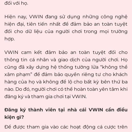
đối với họ.
Hiện nay, VWIN đang sử dụng những công nghệ
hiện đại, tiên tiến nhất để đảm bảo an toàn tuyệt
đối cho dữ liệu của người chơi trong mọi trường
hợp.
VWIN cam kết đảm bảo an toàn tuyệt đối cho
thông tin cá nhân và giao dịch của người chơi. Họ
cũng đã xây dựng hệ thống tường lửa “không thể
xâm phạm” để đảm bảo quyền riêng tư cho khách
hàng của họ và không để lộ cho bất kỳ bên thứ ba
nào. Do đó, người chơi có thể hoàn toàn yên tâm khi
đăng ký và tham gia chơi tại VWIN.
Đăng ký thành viên tại nhà cái VWIN cần điều
kiện gì?
Để được tham gia vào các hoạt động cá cược trên