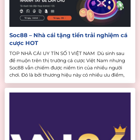
Soc88 – Nhà cái tặng tiền trải nghiệm cá
cược HOT
TOP NHÀ CÁI UY TÍN SỐ 1 VIỆT NAM Dù sinh sau
để muộn trên thị trường cá cược Việt Nam nhưng
Soc88 vẫn chiếm được niềm tin của nhiều người
chơi. Đó là bởi thương hiệu này có nhiều ưu điểm,
lợi thế giúp người chơi tham gia cá cược an toàn,
minh bạch. […]