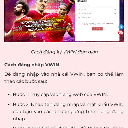
Cách đăng ký VWIN đơn giản
Cách đăng nhập VWIN
Để đăng nhập vào nhà cái VWIN, bạn có thể làm
theo các bước sau:
Bước 1: Truy cập vào trang web của VWIN.
Bước 2: Nhập tên đăng nhập và mật khẩu VWIN
của bạn vào các ô tương ứng trên trang đăng
nhập.