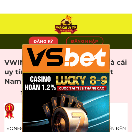
Skip
to
content
ĐĂNG KÝ
ĐĂNG NHẬP
×
VWIN – Trang cá cược, top nhà cái
uy tín chất lượng tốt nhất Việt
Nam
TOP NHÀ CÁI UY TÍN SỐ 1 VIỆT NAM
ONE88
⭐ONE88 THƯỞNG 150% CHO NẠP LẦN ĐẦU LÊN ĐẾN