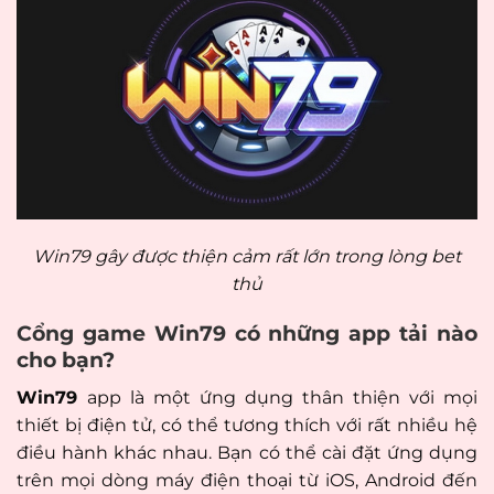
Win79 gây được thiện cảm rất lớn trong lòng bet
thủ
Cổng game Win79 có những app tải nào
cho bạn?
Win79
app là một ứng dụng thân thiện với mọi
thiết bị điện tử, có thể tương thích với rất nhiều hệ
điều hành khác nhau. Bạn có thể cài đặt ứng dụng
trên mọi dòng máy điện thoại từ iOS, Android đến