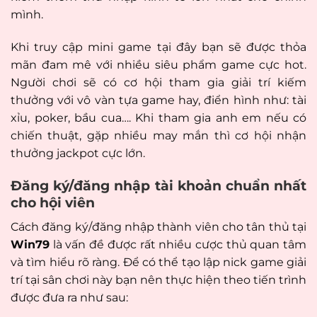
mình.
Khi truy cập mini game tại đây bạn sẽ được thỏa
mãn đam mê với nhiều siêu phẩm game cực hot.
Người chơi sẽ có cơ hội tham gia giải trí kiếm
thưởng với vô vàn tựa game hay, điển hình như: tài
xỉu, poker, bầu cua…. Khi tham gia anh em nếu có
chiến thuật, gặp nhiều may mắn thì cơ hội nhận
thưởng jackpot cực lớn.
Đăng ký/đăng nhập tài khoản chuẩn nhất
cho hội viên
Cách đăng ký/đăng nhập thành viên cho tân thủ tại
Win79
là vấn đề được rất nhiều cược thủ quan tâm
và tìm hiểu rõ ràng. Để có thể tạo lập nick game giải
trí tại sân chơi này bạn nên thực hiện theo tiến trình
được đưa ra như sau: