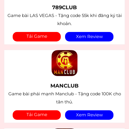
789CLUB
Game bài LAS VEGAS - Tặng code 55k khi đăng ký tài
khoản.
Tải Game
Xem Review
MANCLUB
Game bài phái mạnh Manclub - Tặng code 100K cho
tân thủ.
Tải Game
Xem Review