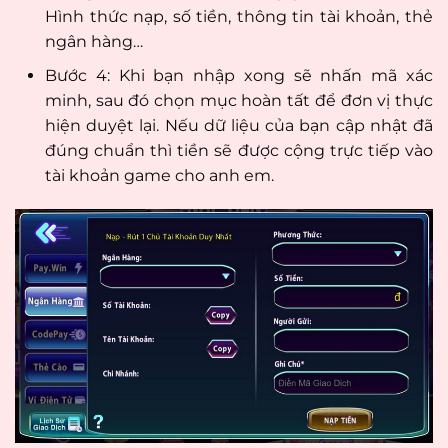
Hình thức nạp, số tiền, thông tin tài khoản, thẻ
ngân hàng…
Bước 4: Khi bạn nhập xong sẽ nhấn mã xác
minh, sau đó chọn mục hoàn tất để đơn vị thực
hiện duyệt lại. Nếu dữ liệu của bạn cập nhật đã
đúng chuẩn thì tiền sẽ được cộng trực tiếp vào
tài khoản game cho anh em.