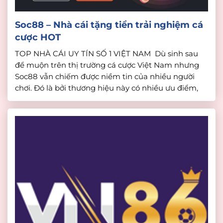
Soc88 – Nhà cái tặng tiền trải nghiệm cá
cược HOT
TOP NHÀ CÁI UY TÍN SỐ 1 VIỆT NAM Dù sinh sau
để muộn trên thị trường cá cược Việt Nam nhưng
Soc88 vẫn chiếm được niềm tin của nhiều người
chơi. Đó là bởi thương hiệu này có nhiều ưu điểm,
lợi thế giúp người chơi tham gia cá cược an toàn,
minh bạch. […]