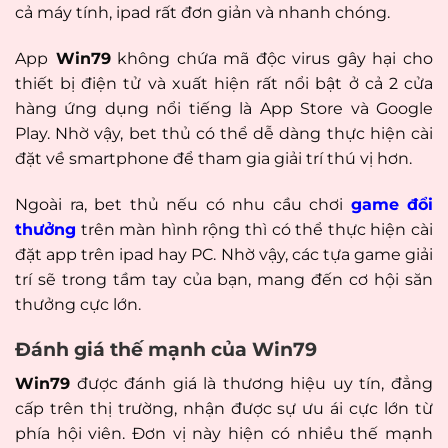
cả máy tính, ipad rất đơn giản và nhanh chóng.
App
Win79
không chứa mã độc virus gây hại cho
thiết bị điện tử và xuất hiện rất nổi bật ở cả 2 cửa
hàng ứng dụng nổi tiếng là App Store và Google
Play. Nhờ vậy, bet thủ có thể dễ dàng thực hiện cài
đặt về smartphone để tham gia giải trí thú vị hơn.
Ngoài ra, bet thủ nếu có nhu cầu chơi
game đổi
thưởng
trên màn hình rộng thì có thể thực hiện cài
đặt app trên ipad hay PC. Nhờ vậy, các tựa game giải
trí sẽ trong tầm tay của bạn, mang đến cơ hội săn
thưởng cực lớn.
Đánh giá thế mạnh của Win79
Win79
được đánh giá là thương hiệu uy tín, đẳng
cấp trên thị trường, nhận được sự ưu ái cực lớn từ
phía hội viên. Đơn vị này hiện có nhiều thế mạnh