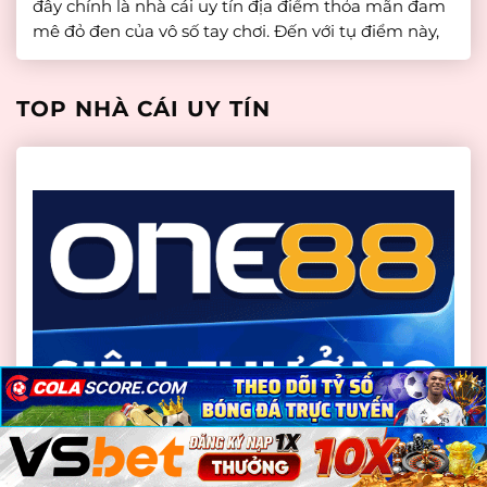
đây chính là nhà cái uy tín địa điểm thỏa mãn đam
mê đỏ đen của vô số tay chơi. Đến với tụ điểm này,
bạn sẽ có cơ hội trải nghiệm […]
TOP NHÀ CÁI UY TÍN
×
×
×