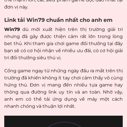
đơn vị này.
Link tải Win79 chuẩn nhất cho anh em
Win79
dù mới xuất hiện trên thị trường giải trí
nhưng đã gây được thiện cảm rất lớn trong lòng
bet thủ. Khi tham gia chơi game đổi thưởng tại đây
bạn sẽ có cơ hội nhận về nhiều ưu đãi, có cơ hội giải
trí đổi thưởng siêu thú vị.
Cổng game ngay từ những ngày đầu ra mắt trên thị
trường đã khiến không ít tay chơi cảm thấy vô cùng
hứng thú. Đơn vị mang đến nhiều tựa game hay
thông qua đường link uy tín và an toàn. Nhờ vậy,
anh em có thể tải ứng dụng về máy một cách
nhanh chóng và thuận lợi nhất.