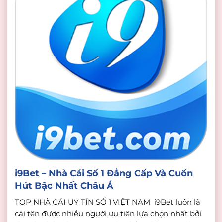
i9Bet – Nhà Cái Số 1 Đẳng Cấp Và Cuốn
Hút Bậc Nhất Châu Á
TOP NHÀ CÁI UY TÍN SỐ 1 VIỆT NAM i9Bet luôn là
cái tên được nhiều người ưu tiên lựa chọn nhất bởi