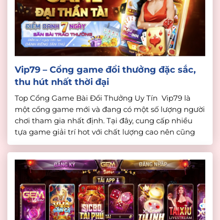
Vip79 – Cổng game đổi thưởng đặc sắc,
thu hút nhất thời đại
Top Cổng Game Bài Đổi Thưởng Uy Tín Vip79 là
một cổng game mới và đang có một số lượng người
chơi tham gia nhất định. Tại đây, cung cấp nhiều
tựa game giải trí hot với chất lượng cao nên cũng
rất nhiều người yêu thích. Do đó, để giúp người chơi
hiểu rõ […]