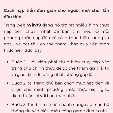
Cách nạp tiền đơn giản cho người mới chơi lần
đầu tiên
Trang web
Win79
đang hỗ trợ rất nhiều hình thức
nạp tiền chuẩn nhất để bạn tìm hiểu. Ở mỗi
phương thức nạp đều có cách thức hiện tương tự
nhau và bet thủ có thể tham khảo qua tiến trình
thực hiện dưới đây.
Bước 1: Hội viên phải thực hiện truy cập vào
trang chủ chính thức để có thể tham gia giải trí
và giao dịch dễ dàng nhất, không gặp lỗi.
Bước 2: tại trang chủ bạn chọn mục nạp tiền và
chọn cho mình phương thức thực hiện giao
dịch thuận lợi với bản thân nhất.
Bước 3: Tân binh sẽ tiến hành cung cấp toàn bộ
thông tin vào biểu mẫu cổng game đưa ra như: