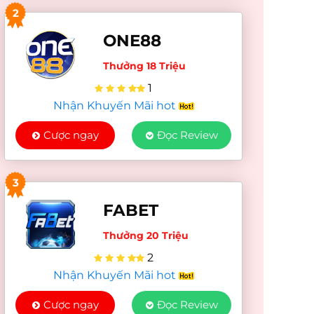
2
ONE88
Thưởng 18 Triệu
1
Nhận Khuyến Mãi hot
Cược ngay
Đọc Review
3
FABET
Thưởng 20 Triệu
2
Nhận Khuyến Mãi hot
Cược ngay
Đọc Review