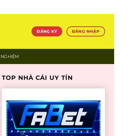
ĐĂNG KÝ
ĐĂNG NHẬP
 NGHIỆM
TOP NHÀ CÁI UY TÍN