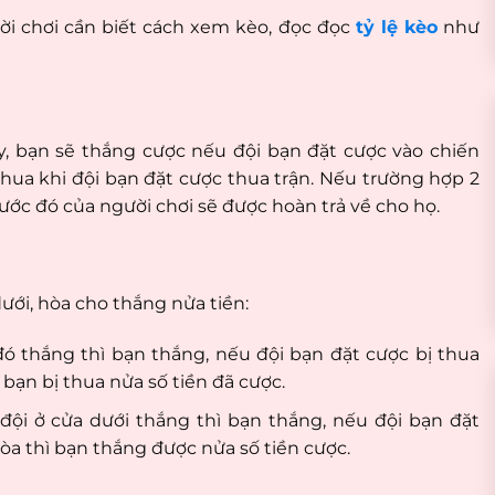
gười chơi cần biết cách xem kèo, đọc đọc
tỷ lệ kèo
như
ày, bạn sẽ thắng cược nếu đội bạn đặt cược vào chiến
thua khi đội bạn đặt cược thua trận. Nếu trường hợp 2
rước đó của người chơi sẽ được hoàn trả về cho họ.
dưới, hòa cho thắng nửa tiền:
ó thắng thì bạn thắng, nếu đội bạn đặt cược bị thua
 bạn bị thua nửa số tiền đã cược.
đội ở cửa dưới thắng thì bạn thắng, nếu đội bạn đặt
hòa thì bạn thắng được nửa số tiền cược.