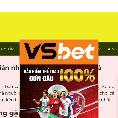
×
 UY TÍN
LÔ ĐỀ
TOP NHÀ CÁI
HƯỚNG DẪN
KINH
iản nhất dành cho người mới cá
ết bạn cần biết cách
xem kèo nhà cái
và tỷ lệ kèo ở
 mà người chơi cá cược phải am hiểu thực sự khi chơi cá
xem kèo bóng đá ngày mai đơn giản và chính xác nhất.
ờng gặp hiện nay?