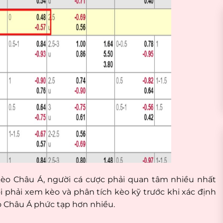
 kèo Châu Á, người cá cược phải quan tâm nhiều nhất
ơi phải xem kèo và phân tích kèo kỹ trước khi xác định
èo Châu Á phức tạp hơn nhiều.