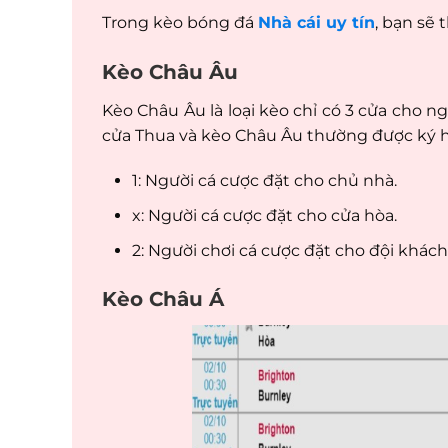
Trong kèo bóng đá
Nhà cái uy tín
, bạn sẽ 
Kèo Châu Âu
Kèo Châu Âu là loại kèo chỉ có 3 cửa cho ng
cửa Thua và kèo Châu Âu thường được ký hi
1: Người cá cược đặt cho chủ nhà.
x: Người cá cược đặt cho cửa hòa.
2: Người chơi cá cược đặt cho đội khách
Kèo Châu Á