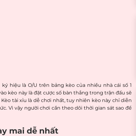
 ký hiệu là O/U trên bảng kèo của nhiều nhà cái số 1
vào kèo này là đặt cược số bàn thắng trong trận đấu sẽ
Kèo tài xỉu là dễ chơi nhất, tuy nhiên kèo này chỉ diễn
ức. Vì vậy người chơi cần theo dõi thời gian sát sao để
ày mai dễ nhất