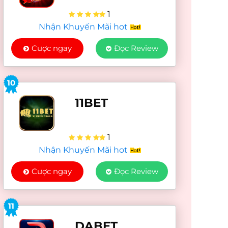
1
Nhận Khuyến Mãi hot
Cược ngay
Đọc Review
10
11BET
1
Nhận Khuyến Mãi hot
Cược ngay
Đọc Review
11
DABET