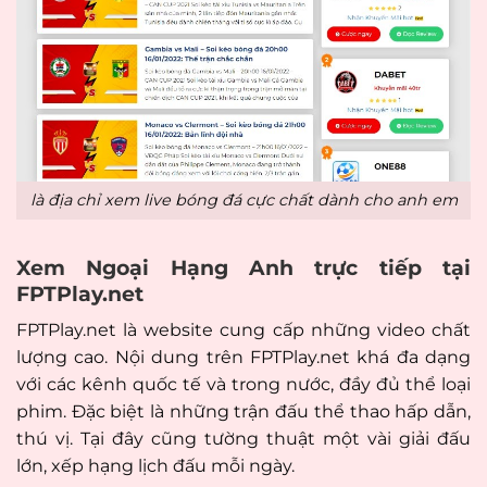
là địa chỉ xem live bóng đá cực chất dành cho anh em
Xem Ngoại Hạng Anh trực tiếp tại
FPTPlay.net
FPTPlay.net là website cung cấp những video chất
lượng cao. Nội dung trên FPTPlay.net khá đa dạng
với các kênh quốc tế và trong nước, đầy đủ thể loại
phim. Đặc biệt là những trận đấu thể thao hấp dẫn,
thú vị. Tại đây cũng tường thuật một vài giải đấu
lớn, xếp hạng lịch đấu mỗi ngày.