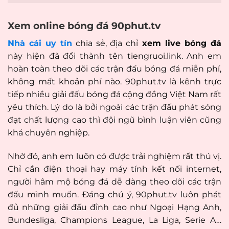
Xem online bóng đá 90phut.tv
Nhà cái uy tín
chia sẻ, địa chỉ
xem live bóng đá
này hiện đã đổi thành tên tiengruoi.link. Anh em
hoàn toàn theo dõi các trận đấu bóng đá miễn phí,
không mất khoản phí nào. 90phut.tv là kênh trực
tiếp nhiều giải đấu bóng đá cộng đồng Việt Nam rất
yêu thích. Lý do là bởi ngoài các trận đấu phát sóng
đạt chất lượng cao thì đội ngũ bình luận viên cũng
khá chuyên nghiệp.
Nhờ đó, anh em luôn có được trải nghiệm rất thú vị.
Chỉ cần điện thoại hay máy tính kết nối internet,
người hâm mộ bóng đá dễ dàng theo dõi các trận
đấu mình muốn. Đáng chú ý, 90phut.tv luôn phát
đủ những giải đấu đỉnh cao như Ngoại Hạng Anh,
Bundesliga, Champions League, La Liga, Serie A…