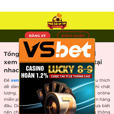
Skip
to
content
ĐĂNG KÝ
ĐĂNG NHẬP
×
Tổng hợp những trang địa chỉ
xem live bóng đá chất lượng tại
nhacaiuytin surf
Để
xem live bóng đá
các trận đấu mình yêu thích
dễ dàng nhất, anh em cần chọn một địa chỉ chất
lượng, uy tín. Những kênh xem bóng đá online
miễn phí luôn là chọn lựa các tay cược ưu tiên hàng
đầu. Do đó, nếu anh em đang phân vân chưa biết
nên chọn website này, đừng bỏ qua những thông