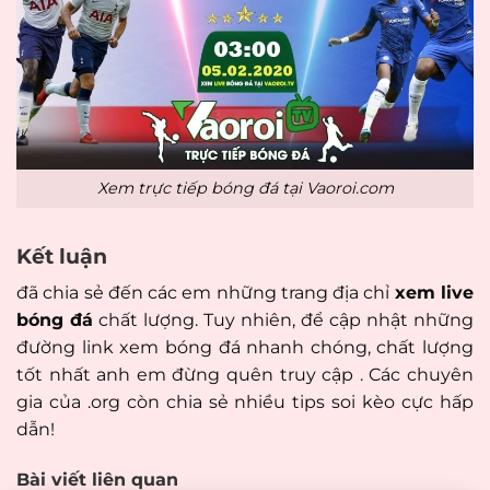
Xem trực tiếp bóng đá tại Vaoroi.com
Kết luận
đã chia sẻ đến các em những trang địa chỉ
xem live
bóng đá
chất lượng. Tuy nhiên, để cập nhật những
đường link xem bóng đá nhanh chóng, chất lượng
tốt nhất anh em đừng quên truy cập . Các chuyên
gia của .org còn chia sẻ nhiều tips soi kèo cực hấp
dẫn
!
Bài viết liên quan