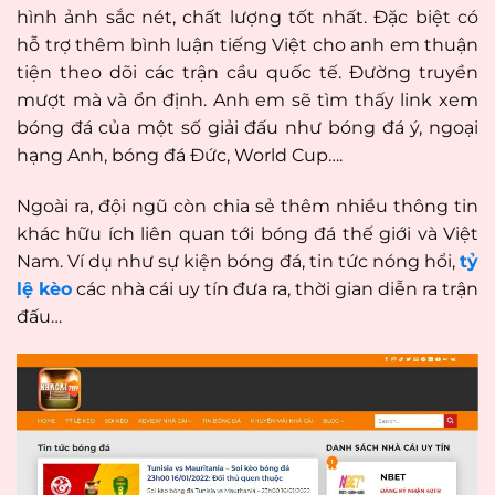
hình ảnh sắc nét, chất lượng tốt nhất. Đặc biệt có
hỗ trợ thêm bình luận tiếng Việt cho anh em thuận
tiện theo dõi các trận cầu quốc tế. Đường truyền
mượt mà và ổn định. Anh em sẽ tìm thấy link xem
bóng đá của một số giải đấu như bóng đá ý, ngoại
hạng Anh, bóng đá Đức, World Cup….
Ngoài ra, đội ngũ còn chia sẻ thêm nhiều thông tin
khác hữu ích liên quan tới bóng đá thế giới và Việt
Nam. Ví dụ như sự kiện bóng đá, tin tức nóng hổi,
tỷ
lệ kèo
các nhà cái uy tín đưa ra, thời gian diễn ra trận
đấu…