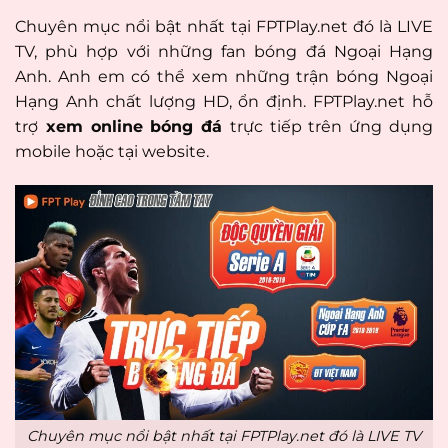
Chuyên mục nổi bật nhất tại FPTPlay.net đó là LIVE
TV, phù hợp với những fan bóng đá Ngoại Hạng
Anh. Anh em có thể xem những trận bóng Ngoại
Hạng Anh chất lượng HD, ổn định. FPTPlay.net hỗ
trợ
xem online bóng đá
trực tiếp trên ứng dụng
mobile hoặc tại website.
Chuyên mục nổi bật nhất tại FPTPlay.net đó là LIVE TV