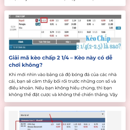
chap 0.75 là gì? Kinh nghiệm đánh kèo 0.75 như […]
Giải mã kèo chấp 2 1/4 – Kèo này có dễ
chơi không?
Khi mới nhìn vào bảng cá độ bóng đá của các nhà
cái, bạn sẽ cảm thấy bối rối trước những con số và
điều khoản. Nếu bạn không hiểu chúng, thì bạn
không thể đặt cược và không thể chiến thắng. Vậy
bạn đã nắm được thông tin về kèo chấp 2 1/4 chưa?
[…]