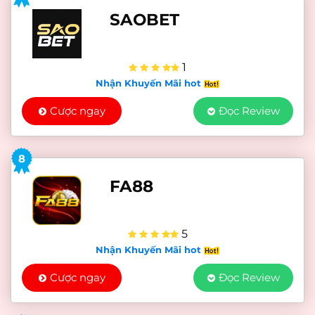
SAOBET
1
Nhận Khuyến Mãi hot
Cược ngay
Đọc Review
8
FA88
5
Nhận Khuyến Mãi hot
Cược ngay
Đọc Review