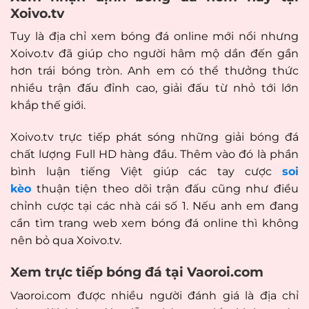
Xoivo.tv
Tuy là địa chỉ xem bóng đá online mới nổi nhưng
Xoivo.tv đã giúp cho người hâm mộ dần đến gần
hơn trái bóng tròn. Anh em có thể thưởng thức
nhiều trận đấu đỉnh cao, giải đấu từ nhỏ tới lớn
khắp thế giới.
Xoivo.tv trực tiếp phát sóng những giải bóng đá
chất lượng Full HD hàng đầu. Thêm vào đó là phần
bình luận tiếng Việt giúp các tay cược
soi
kèo
thuận tiện theo dõi trận đấu cũng như điều
chỉnh cược tại các nhà cái số 1. Nếu anh em đang
cần tìm trang web xem bóng đá online thì không
nên bỏ qua Xoivo.tv.
Xem trực tiếp bóng đá tại Vaoroi.com
Vaoroi.com được nhiều người đánh giá là địa chỉ