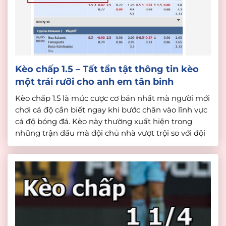
Kèo chấp 1.5 – Tất tần tật thông tin kèo
một trái rưỡi cho anh em tân binh
Kèo chấp 1.5 là mức cược cơ bản nhất mà người mới
chơi cá độ cần biết ngay khi bước chân vào lĩnh vực
cá độ bóng đá. Kèo này thường xuất hiện trong
những trận đấu mà đội chủ nhà vượt trội so với đội
khách hoặc ngược lại. Tại đây, sẽ cung cấp […]